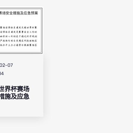
02-07
14
世界杯赛场
措施及应急