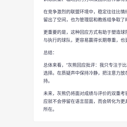
在竞争激烈的联盟环境中，稳定往往比情
留出了空间，也为管理层和教练组争取了
更重要的是，这种回应方式有助于塑造球
与执行的球队，更容易赢得长期尊重，也
总结：
总体来看，“灰熊回应批评：我只专注于比
选择。在质疑声中保持冷静，把注意力放
持。
未来，灰熊仍将面对成绩与评价的双重考
应就不会停留在语言层面，而会转化为更
所在。