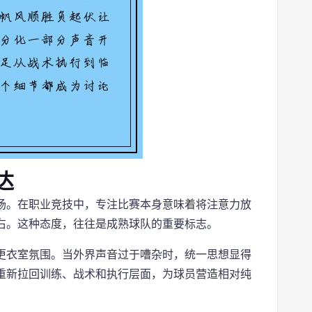
达
场。在职业竞技中，专注比赛本身意味着将注意力放
右。这种态度，往往是成熟球队的重要标志。
更衣室氛围。当外界声音过于嘈杂时，统一思想显得
重新拉回训练、战术和执行层面，为球员营造相对纯