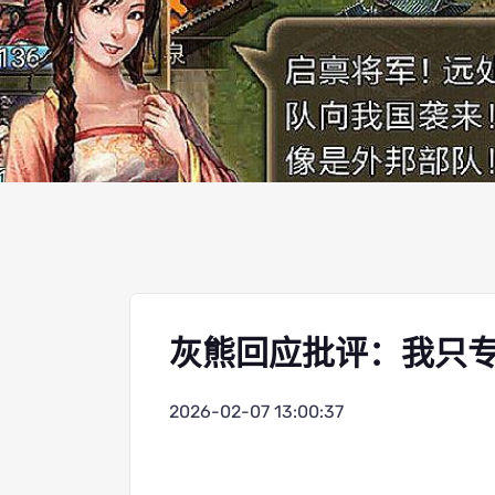
灰熊回应批评：我只
2026-02-07 13:00:37