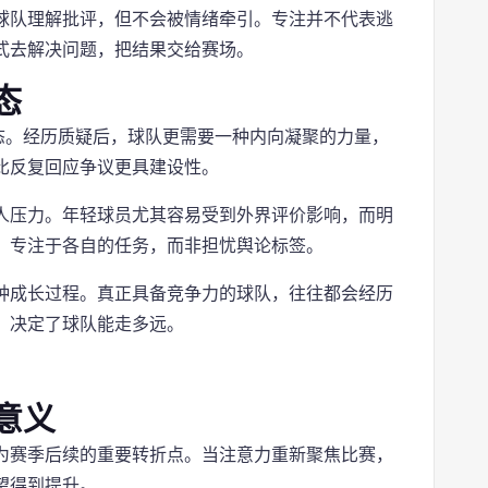
球队理解批评，但不会被情绪牵引。专注并不代表逃
式去解决问题，把结果交给赛场。
态
态。经历质疑后，球队更需要一种内向凝聚的力量，
比反复回应争议更具建设性。
人压力。年轻球员尤其容易受到外界评价影响，而明
，专注于各自的任务，而非担忧舆论标签。
种成长过程。真正具备竞争力的球队，往往都会经历
，决定了球队能走多远。
意义
为赛季后续的重要转折点。当注意力重新聚焦比赛，
望得到提升。