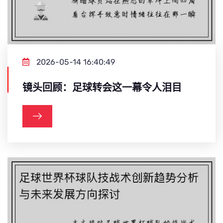
2026-05-14 16:40:49
镜头回顾：足球转会这一幕令人泪目