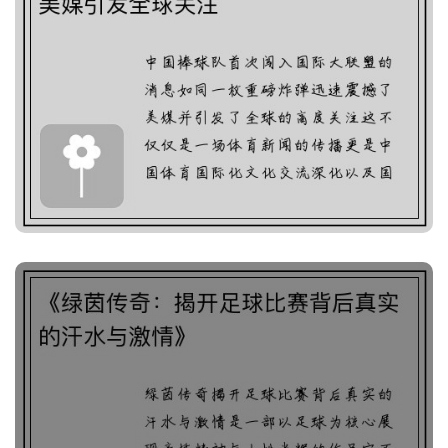
中国棒球队首次闯入国际
大联盟震撼美媒引发全球
关注
《绿茵传奇：揭开足球比
赛背后真实的汗水与激