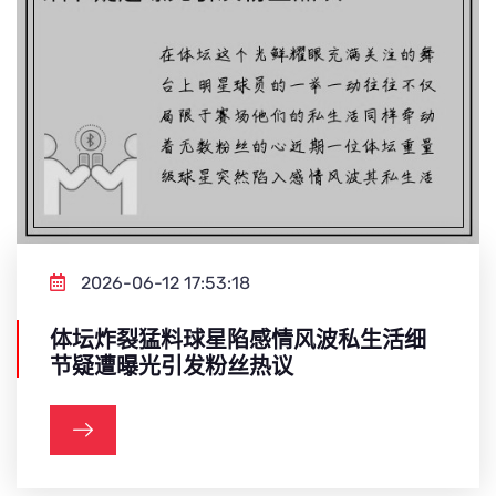
2026-06-12 17:53:18
体坛炸裂猛料球星陷感情风波私生活细
节疑遭曝光引发粉丝热议