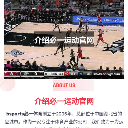
ABOUT US
介绍必一运动官网
bsports必一体育
创立于2005年，总部位于中国湖北省的
应城市。作为一家专注于体育产业的公司，我们致力于为运