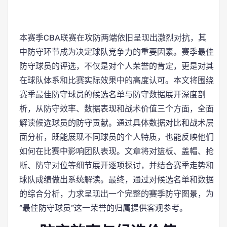
本赛季CBA联赛在攻防两端依旧呈现出激烈对抗，其
中防守环节成为决定球队竞争力的重要因素。赛季最佳
防守球员的评选，不仅是对个人荣誉的肯定，更是对其
在球队体系和比赛实际效果中的高度认可。本文将围绕
赛季最佳防守球员的候选名单与防守数据展开深度剖
析，从防守效率、数据表现和战术价值三个方面，全面
解读候选球员的防守贡献。通过具体数据对比和战术层
面分析，既能展现不同球员的个人特质，也能反映他们
如何在比赛中影响团队表现。文章将对篮板、盖帽、抢
断、防守对位等细节展开逐项探讨，并结合赛季走势和
球队成绩做出系统解读。最终，通过对候选名单和数据
的综合分析，力求呈现出一个完整的赛季防守图景，为
“最佳防守球员”这一荣誉的归属提供客观参考。