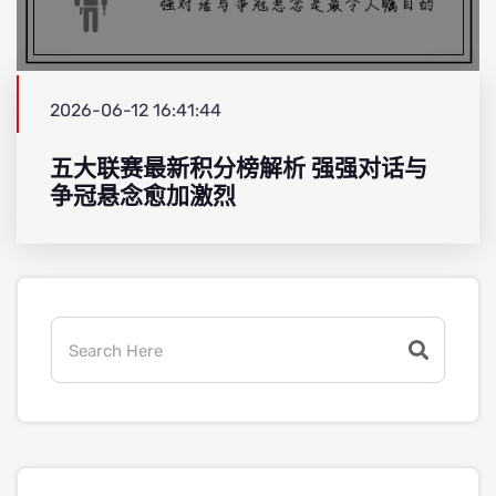
2026-06-12 16:41:44
五大联赛最新积分榜解析 强强对话与
争冠悬念愈加激烈