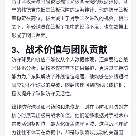
防守篮板是最容易被忽视但又极其关键的数据指标。辽
宁的韩德君依旧是篮板保障的定海神针，他的防守篮板
率稳定在高位，极大减少了对手二次进攻的机会。相比
之下，年轻球员在篮板争抢中的经验不足，也在数据上
形成了明显差距。
3、战术价值与团队贡献
防守球员的价值不能仅从个人数据体现，还需要结合战
术体系分析。周琦不仅在篮下提供保护，更通过其换防
能力为广东队解决了外线错位难题。他能够在外线短时
间应对小个球员的突破，随后快速回到内线形成护框，
极大提升了球队防守灵活性。
锋线防守球员如张镇麟和朱俊龙，则在协防和盯防对方
核心时展现出极高战术价值。他们能够根据对手战术布
置灵活调整站位，最大化覆盖防守区域，这种战术理解
力往往不体现在数据中，却是球队赖以成功的关键因