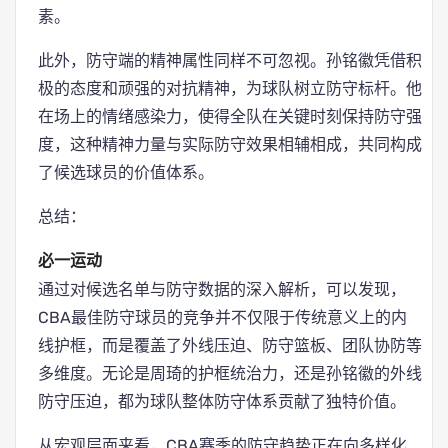
素。
此外，防守端的精神属性同样不可忽视。孙铭徽凭借积
极的态度和顽强的对抗精神，为球队树立防守标杆。他
在场上的情绪感染力，使得全队在关键时刻保持防守强
度，这种精神力量与实际防守效果相辅相成，共同构成
了候选球员的价值体系。
总结：
必一运动
通过对候选名单与防守数据的深入解析，可以发现，
CBA最佳防守球员的竞争并不仅限于传统意义上的内
线护框，而是覆盖了外线压迫、防守篮板、团队协防等
多维度。无论是周琦的护框统治力，还是孙铭徽的外线
防守压迫，都为球队整体防守体系贡献了独特价值。
从宏观层面来看，CBA赛季的防守趋势正在向多样化