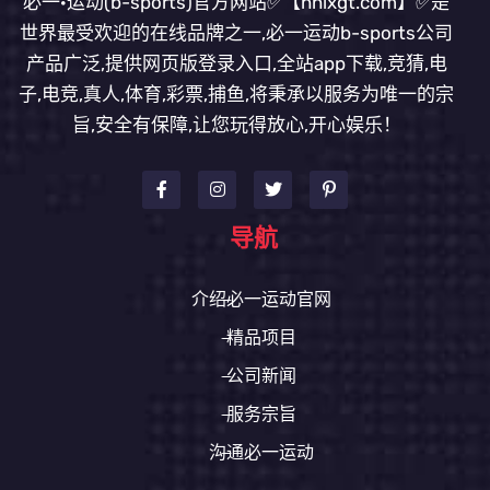
必一·运动(b-sports)官方网站✅【hhlxgt.com】✅是
世界最受欢迎的在线品牌之一,必一运动b-sports公司
产品广泛,提供网页版登录入口,全站app下载,竞猜,电
子,电竞,真人,体育,彩票,捕鱼,将秉承以服务为唯一的宗
旨,安全有保障,让您玩得放心,开心娱乐！
导航
介绍必一运动官网
精品项目
公司新闻
服务宗旨
沟通必一运动