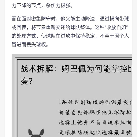
力下降的节点，杀伤力极强。
而在面对密集防守时，他又能主动降速，通过横向带球
或回传，将节奏重新交还给球队整体。这种“收放自如”
的处理方式，使球队在进攻中保持稳定，不至于因个人
冒进而丢失球权。