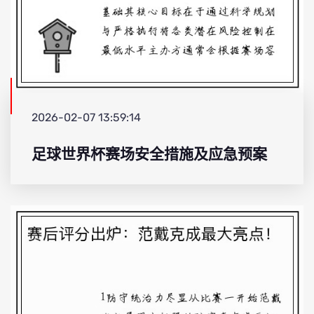
2026-02-07 13:59:14
足球世界杯赛场安全措施及应急预案