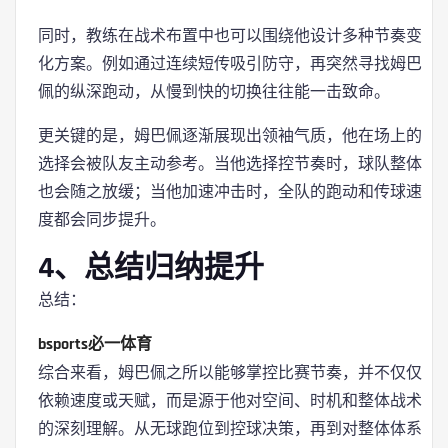
同时，教练在战术布置中也可以围绕他设计多种节奏变
化方案。例如通过连续短传吸引防守，再突然寻找姆巴
佩的纵深跑动，从慢到快的切换往往能一击致命。
更关键的是，姆巴佩逐渐展现出领袖气质，他在场上的
选择会被队友主动参考。当他选择控节奏时，球队整体
也会随之放缓；当他加速冲击时，全队的跑动和传球速
度都会同步提升。
4、总结归纳提升
总结：
bsports必一体育
综合来看，姆巴佩之所以能够掌控比赛节奏，并不仅仅
依赖速度或天赋，而是源于他对空间、时机和整体战术
的深刻理解。从无球跑位到控球决策，再到对整体体系