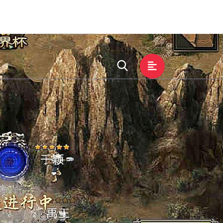
司新闻
服务宗旨
沟通必一运动