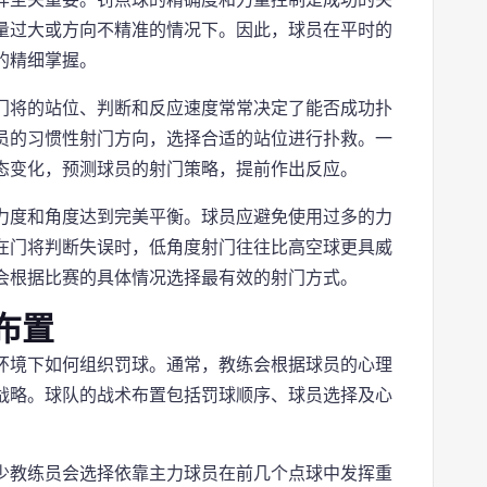
量过大或方向不精准的情况下。因此，球员在平时的
的精细掌握。
门将的站位、判断和反应速度常常决定了能否成功扑
员的习惯性射门方向，选择合适的站位进行扑救。一
态变化，预测球员的射门策略，提前作出反应。
力度和角度达到完美平衡。球员应避免使用过多的力
在门将判断失误时，低角度射门往往比高空球更具威
会根据比赛的具体情况选择最有效的射门方式。
布置
环境下如何组织罚球。通常，教练会根据球员的心理
战略。球队的战术布置包括罚球顺序、球员选择及心
少教练员会选择依靠主力球员在前几个点球中发挥重