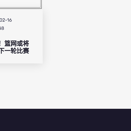
02-16
48
！篮网或将
下一轮比赛