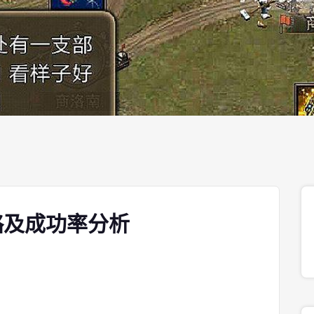
略及成功率分析