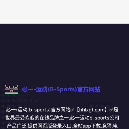
必一·运动(b-sports)官方网站✅【hhlxgt.com】✅是
世界最受欢迎的在线品牌之一,必一运动b-sports公司
产品广泛,提供网页版登录入口,全站app下载,竞猜,电