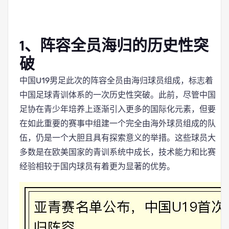
1、阵容全员海归的历史性突
破
中国U19男足此次的阵容全员由海归球员组成，标志着
中国足球青训体系的一次历史性突破。此前，尽管中国
足协在青少年培养上逐渐引入更多的国际化元素，但要
在如此重要的赛事中组建一个完全由海外球员组成的队
伍，仍是一个大胆且具有探索意义的举措。这些球员大
多数是在欧美国家的青训系统中成长，技术能力和比赛
经验相较于国内球员有着更为显著的优势。