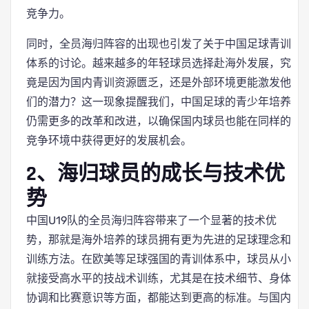
竞争力。
同时，全员海归阵容的出现也引发了关于中国足球青训
体系的讨论。越来越多的年轻球员选择赴海外发展，究
竟是因为国内青训资源匮乏，还是外部环境更能激发他
们的潜力？这一现象提醒我们，中国足球的青少年培养
仍需更多的改革和改进，以确保国内球员也能在同样的
竞争环境中获得更好的发展机会。
2、海归球员的成长与技术优
势
中国U19队的全员海归阵容带来了一个显著的技术优
势，那就是海外培养的球员拥有更为先进的足球理念和
训练方法。在欧美等足球强国的青训体系中，球员从小
就接受高水平的技战术训练，尤其是在技术细节、身体
协调和比赛意识等方面，都能达到更高的标准。与国内