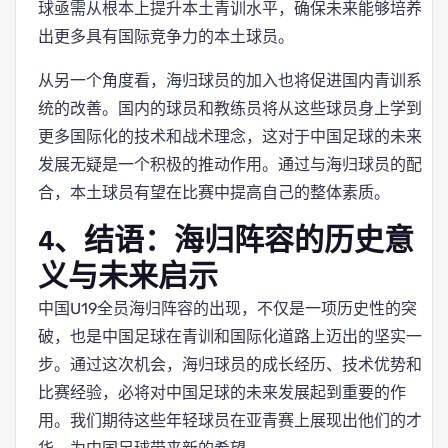
球亟需从根本上提升本土青训水平，确保未来能够培养
出更多具有国际竞争力的本土球员。
从另一个角度看，海归球员的加入也将促进国内青训系
统的改善。国内的球员和教练员将从这些球员身上学到
更多国际化的技术和战术理念，这对于中国足球的未来
发展无疑是一个积极的推动作用。通过与海归球员的配
合，本土球员有望在比赛中提高自己的整体素质。
4、结语：海归阵容的历史意
义与未来启示
中国U19全员海归阵容的出现，不仅是一项历史性的突
破，也是中国足球在青训和国际化道路上迈出的坚实一
步。通过这次机会，海归球员的成长经历、技术优势和
比赛经验，必将对中国足球的未来发展起到重要的作
用。我们期待这些年轻球员在亚青赛上展现出他们的才