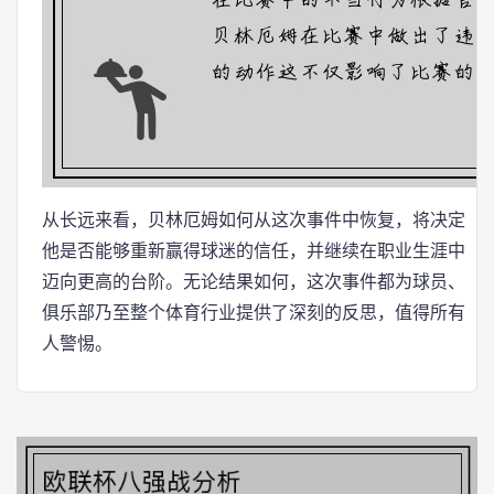
从长远来看，贝林厄姆如何从这次事件中恢复，将决定
他是否能够重新赢得球迷的信任，并继续在职业生涯中
迈向更高的台阶。无论结果如何，这次事件都为球员、
俱乐部乃至整个体育行业提供了深刻的反思，值得所有
人警惕。