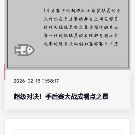
2026-02-18 11:58:17
超级对决！季后赛大战成看点之最