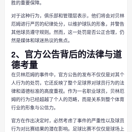
胜的重要保障。
对于这种行为，俱乐部和管理层表示，他们将会对贝林
厄姆进行严厉的纪律处分，以维护球队的形象，并警告
其他球员遵守规则。然而，这一处罚是否公正合理，仍
然是媒体和球迷热议的焦点。
2、官方公告背后的法律与道
德考量
在贝林厄姆的事件中，官方公告的发布不仅仅是对其个
人行为的处罚，它还反映了整个足球界对球员行为的法
律和道德标准的高度重视。作为一名职业球员，贝林厄
姆的行为已经超越了个人的范畴，而是关系到整个体育
行业的形象与公信力。
官方在作出决定时，必然考虑了事件的严重性以及球员
行为对比赛结果的潜在影响。足球比赛不仅仅是球场上