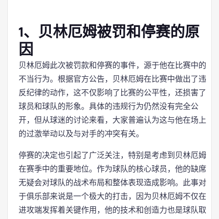
1、贝林厄姆被罚和停赛的原
因
贝林厄姆此次被罚款和停赛的事件，源于他在比赛中的
不当行为。根据官方公告，贝林厄姆在比赛中做出了违
反纪律的动作，这不仅影响了比赛的公平性，还损害了
球员和球队的形象。具体的违规行为仍然没有完全公
开，但从球迷的讨论来看，大家普遍认为这与他在场上
的过激举动以及与对手的冲突有关。
停赛的决定也引起了广泛关注，特别是考虑到贝林厄姆
在赛季中的重要地位。作为球队的核心球员，他的缺席
无疑会对球队的战术布局和整体表现造成影响。此事对
于俱乐部来说是一个极大的打击，因为贝林厄姆不仅在
进攻端发挥着关键作用，他的技术和创造力也是球队取