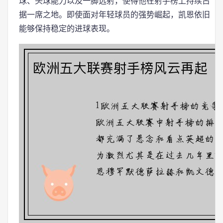
球、头球能力以及一脚远射，使得他在射手榜上持续占
据一席之地。即使面对年轻球员的强势崛起，凯恩依旧
能够保持稳定的进球表现。