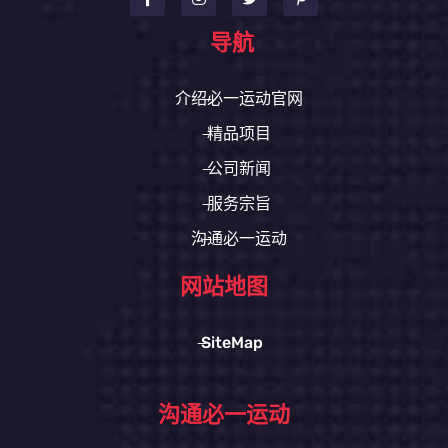
导航
介绍必一运动官网
精品项目
公司新闻
服务宗旨
沟通必一运动
网站地图
SiteMap
沟通必一运动