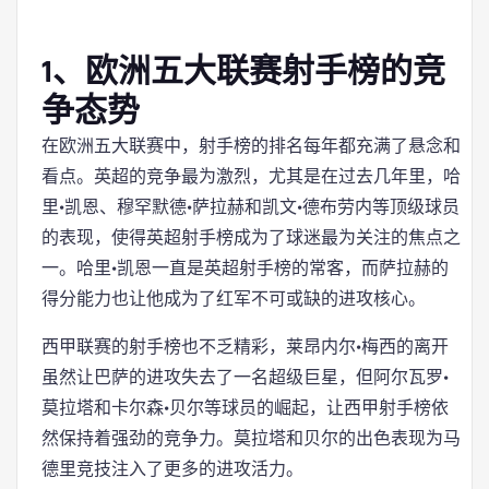
1、欧洲五大联赛射手榜的竞
争态势
在欧洲五大联赛中，射手榜的排名每年都充满了悬念和
看点。英超的竞争最为激烈，尤其是在过去几年里，哈
里·凯恩、穆罕默德·萨拉赫和凯文·德布劳内等顶级球员
的表现，使得英超射手榜成为了球迷最为关注的焦点之
一。哈里·凯恩一直是英超射手榜的常客，而萨拉赫的
得分能力也让他成为了红军不可或缺的进攻核心。
西甲联赛的射手榜也不乏精彩，莱昂内尔·梅西的离开
虽然让巴萨的进攻失去了一名超级巨星，但阿尔瓦罗·
莫拉塔和卡尔森·贝尔等球员的崛起，让西甲射手榜依
然保持着强劲的竞争力。莫拉塔和贝尔的出色表现为马
德里竞技注入了更多的进攻活力。