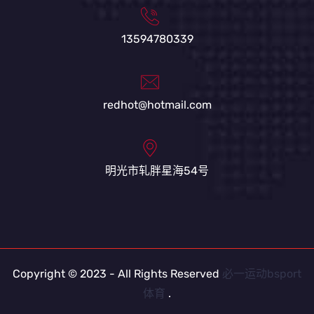
13594780339
redhot@hotmail.com
明光市轧胖星海54号
Copyright © 2023 - All Rights Reserved
必一运动bsport
体育
.