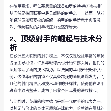
在德甲赛场，拜仁慕尼黑的球员如罗伯特·莱万多夫斯
基仍然是德国联赛中最具威胁的射手之一。然而，随着
年轻球员如穆夏拉的崛起，德甲的射手榜竞争愈发激
烈，传统强队的射手榜压力也逐渐增大。
2、顶级射手的崛起与技术分
析
在欧洲五大联赛的射手榜上，不仅仅是经验丰富的球员
占据主导地位，许多年轻球员也开始崭露头角，他们的
崛起带动了新的技术趋势。以法国的基利安·姆巴佩为
例，这位年轻的前锋不仅具备超强的速度与爆发力，而
且他的射门精准度和技术动作的多样性，使得他在法甲
联赛中独占鳌头，成为了巴黎圣日耳曼的进攻核心。
与此同时，英超的哈兰德也是新一代射手的代表之一。
以其无与伦比的身体素质和进球能力，哈兰德在曼城的