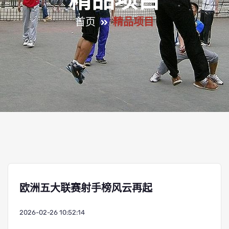
精品项目
首页
精品项目
欧洲五大联赛射手榜风云再起
2026-02-26 10:52:14