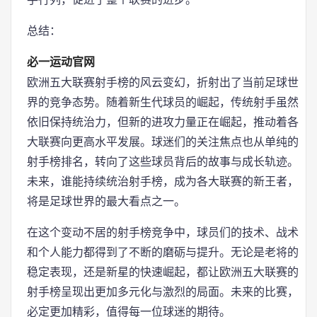
总结：
必一运动官网
欧洲五大联赛射手榜的风云变幻，折射出了当前足球世
界的竞争态势。随着新生代球员的崛起，传统射手虽然
依旧保持统治力，但新的进攻力量正在崛起，推动着各
大联赛向更高水平发展。球迷们的关注焦点也从单纯的
射手榜排名，转向了这些球员背后的故事与成长轨迹。
未来，谁能持续统治射手榜，成为各大联赛的新王者，
将是足球世界的最大看点之一。
在这个变动不居的射手榜竞争中，球员们的技术、战术
和个人能力都得到了不断的磨砺与提升。无论是老将的
稳定表现，还是新星的快速崛起，都让欧洲五大联赛的
射手榜呈现出更加多元化与激烈的局面。未来的比赛，
必定更加精彩，值得每一位球迷的期待。